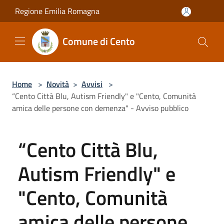
Salta al contenuto principale
Regione Emilia Romagna
Comune di Cento
Home
>
Novità
>
Avvisi
>
“Cento Città Blu, Autism Friendly" e "Cento, Comunità
amica delle persone con demenza" - Avviso pubblico
“Cento Città Blu,
Autism Friendly" e
"Cento, Comunità
amica delle persone