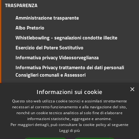
TRASPARENZA
Amministrazione trasparente
Albo Pretorio
Whistlebowling - segnalazioni condotte illecite
Esercizio del Potere Sostitutivo
Informativa privacy Videosorveglianza
Informativa Privacy trattamento dei dati personali
Consiglieri comunali e Assessori
Social Media Policy
×
Informazioni sui cookie
Questo sito web utilizza cookie tecnici e assimilati strettamente
necessari al corretto funzionamento e alla navigazione del sito,
nonché un cookie tecnico analitico al solo fine di elaborare
RSS
Copyright © 2026 • Comune di
informazioni statistiche, aggregate e anonime.
Accessibilità
Cento • Powered by
Per maggiori dettagli, può consultare la cookie policy al seguente
Privacy
Municipium
Accesso
•
Leggi di più
Cookie
redazione