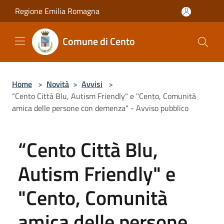
Salta al contenuto principale
Regione Emilia Romagna
Comune di Cento
Home
>
Novità
>
Avvisi
>
“Cento Città Blu, Autism Friendly" e "Cento, Comunità
amica delle persone con demenza" - Avviso pubblico
“Cento Città Blu,
Autism Friendly" e
"Cento, Comunità
amica delle persone