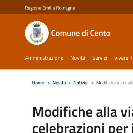
Salta al contenuto principale
Regione Emilia Romagna
Comune di Cento
Amministrazione
Novità
Servizi
Vivere 
Home
>
Novità
>
Notizie
>
Modifiche alla viab
Modifiche alla vi
celebrazioni per 