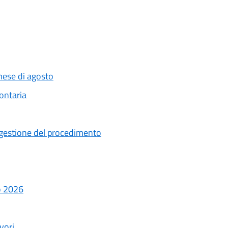
 mese di agosto
lontaria
a gestione del procedimento
o 2026
vori