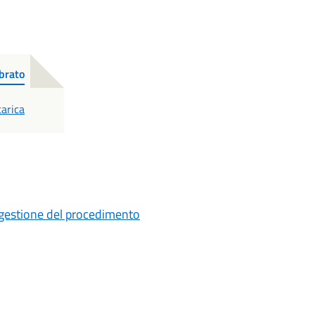
brato
DF
arica
a gestione del procedimento