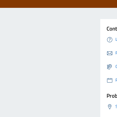
Cont
Prob