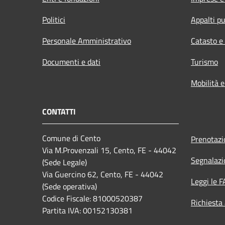
Politici
Appalti pu
Personale Amministrativo
Catasto e
Documenti e dati
Turismo
Mobilità e
CONTATTI
Comune di Cento
Prenotaz
Via M.Provenzali 15, Cento, FE - 44042
Segnalazi
(Sede Legale)
Via Guercino 62, Cento, FE - 44042
Leggi le 
(Sede operativa)
Codice Fiscale: 81000520387
Richiesta
Partita IVA: 00152130381