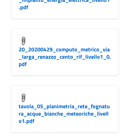
.pdf
20_20200429_computo_metrico_via
_larga_renazzo_cento_rif_livello1_0.
pdf
tavola_05_planimetria_rete_fognatu
ra_acque_bianche_meteoriche_livell
o1.pdf