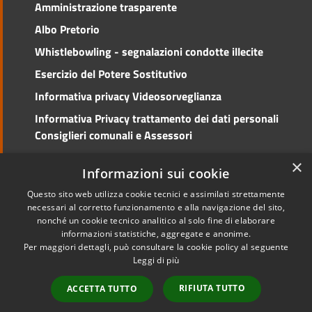
Amministrazione trasparente
Albo Pretorio
Whistlebowling - segnalazioni condotte illecite
Esercizio del Potere Sostitutivo
Informativa privacy Videosorveglianza
Informativa Privacy trattamento dei dati personali
Consiglieri comunali e Assessori
Social Media Policy
×
Informazioni sui cookie
Questo sito web utilizza cookie tecnici e assimilati strettamente
necessari al corretto funzionamento e alla navigazione del sito,
nonché un cookie tecnico analitico al solo fine di elaborare
RSS
Copyright © 2026 • Comune di
informazioni statistiche, aggregate e anonime.
Accessibilità
Cento • Powered by
Per maggiori dettagli, può consultare la cookie policy al seguente
Privacy
Municipium
Accesso
•
Leggi di più
Cookie
redazione
RIFIUTA TUTTO
ACCETTA TUTTO
Mappa del sito