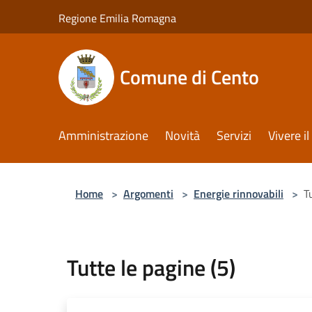
Salta al contenuto principale
Regione Emilia Romagna
Comune di Cento
Amministrazione
Novità
Servizi
Vivere 
Home
>
Argomenti
>
Energie rinnovabili
>
T
Tutte le pagine (5)