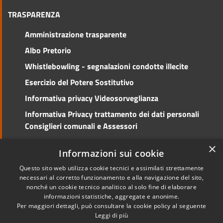
TRASPARENZA
Amministrazione trasparente
Albo Pretorio
Whistlebowling - segnalazioni condotte illecite
Esercizio del Potere Sostitutivo
Informativa privacy Videosorveglianza
Informativa Privacy trattamento dei dati personali
Consiglieri comunali e Assessori
Social Media Policy
×
Informazioni sui cookie
Questo sito web utilizza cookie tecnici e assimilati strettamente
necessari al corretto funzionamento e alla navigazione del sito,
nonché un cookie tecnico analitico al solo fine di elaborare
RSS
Copyright © 2026 • Comune di
informazioni statistiche, aggregate e anonime.
Accessibilità
Cento • Powered by
Per maggiori dettagli, può consultare la cookie policy al seguente
Privacy
Municipium
Accesso
•
Leggi di più