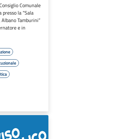
 Consiglio Comunale
a presso la “Sala
ca Albano Tamburini”
ernatore e in
azione
tuzionale
tica