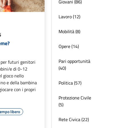
Giovani (86)
Lavoro (12)
Mobilità (8)
5
eme?
Opere (14)
Pari opportunità
per futuri genitori
(40)
mbini/e di 0-12
l gioco nello
ino e della bambina
Politica (57)
giocare con i propri
Protezione Civile
(5)
empo libero
Rete Civica (22)