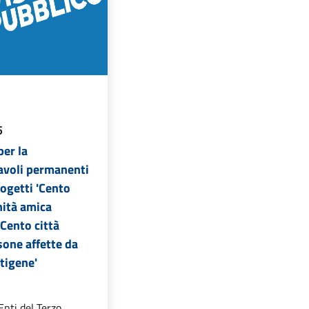
5
per la
avoli permanenti
rogetti 'Cento
nità amica
'Cento città
sone affette da
tigene'
Enti del Terzo