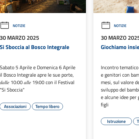
NOTIZIE
NOTIZIE
30 MARZO 2025
30 MARZO 202
Si Sboccia al Bosco Integrale
Giochiamo insi
Sabato 5 Aprile e Domenica 6 Aprile
Incontro tematico 
il Bosco Integrale apre le sue porte,
e genitori con ba
𝑑𝑎𝑙𝑙𝑒 10:00 𝑎𝑙𝑙𝑒 19:00 con il Festival
mesi, sul valore de
"Si Sboccia"
sviluppo del bamb
e alcune idee per 
figli
Associazioni
Tempo libero
Istruzione
T